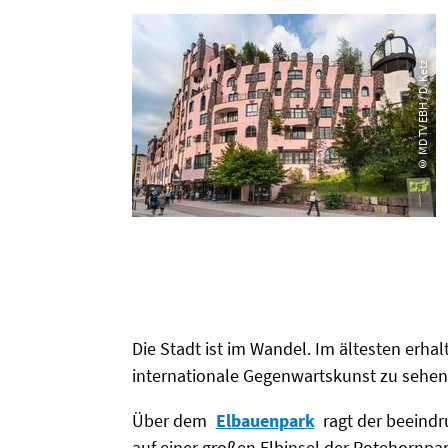
© MD TV EBH / D. Ketz
Die Stadt ist im Wandel. Im ältesten erha
internationale Gegenwartskunst zu sehen.
Über dem
Elbauenpark
ragt der beeindr
auf einer großen Elbinsel der Rotehornpa