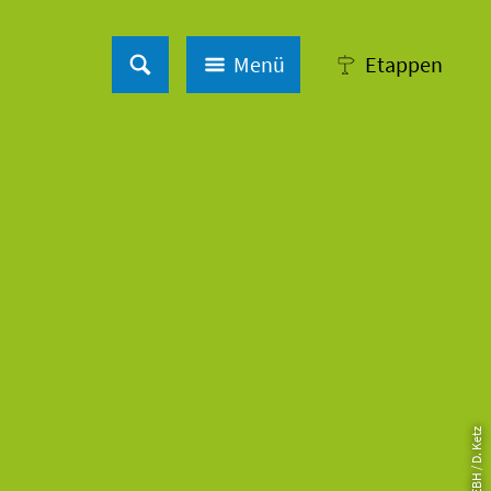
Menü
Etappen
© MD TV EBH / D. Ketz