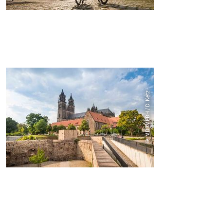
© MD TV EBH / D. Ketz