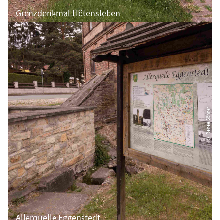
Grenzdenkmal Hötensleben
© Renee Söhner
Allerquelle Eggenstedt