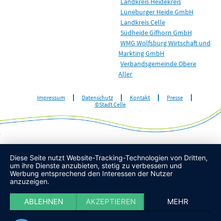
Landkreis Heidekreis
Lüneburger Heide GmbH
Landkreis Celle
Südheide Gifhorn GmbH
WMG Wolfsburg Wirtschaft und
Markting GmbH
Verbandsgemeinde Obere
Aller
Impressum
Datenschutz
Kontakt
Presse
©Stadt Celle
Diese Seite nutzt Website-Tracking-Technologien von Dritten,
um ihre Dienste anzubieten, stetig zu verbessern und
Werbung entsprechend den Interessen der Nutzer
anzuzeigen.
ABLEHNEN
AKZEPTIEREN
MEHR