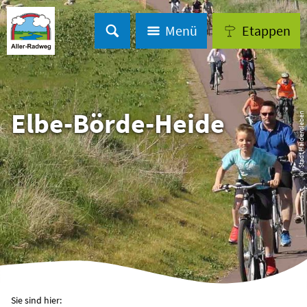
Menü
Etappen
Elbe-Börde-Heide
© Stadt Haldensleben
Sie sind hier: