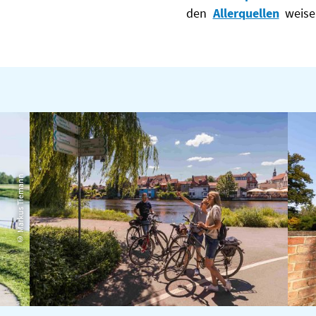
den
Allerquellen
weise
© Markus Tiemann