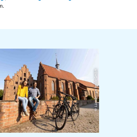
n.
© Lüneburger heide GmbH