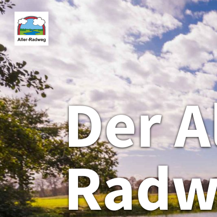
Der A
Radw