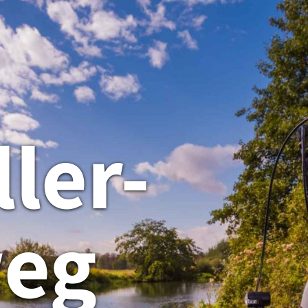
ller-
eg