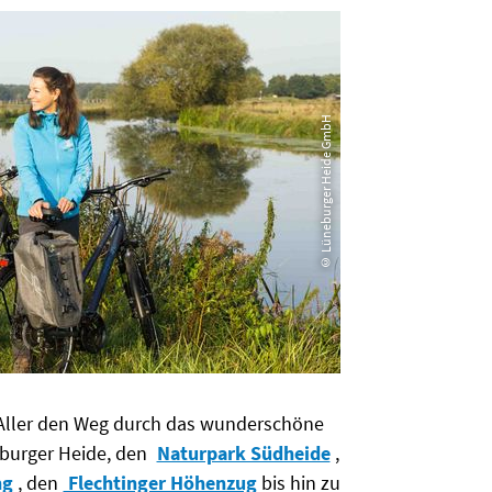
© Lüneburger Heide GmbH
 Aller den Weg durch das wunderschöne
eburger Heide, den
Naturpark Südheide
,
ng
, den
Flechtinger Höhenzug
bis hin zu