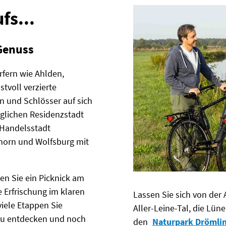
fs...
Genuss
rfern wie Ahlden,
tvoll verzierte
n und Schlösser auf sich
niglichen Residenzstadt
 Handelsstadt
fhorn und Wolfsburg mit
hen Sie ein Picknick am
 Erfrischung im klaren
Lassen Sie sich von der
viele Etappen Sie
Aller-Leine-Tal, die Lün
 zu entdecken und noch
den
Naturpark Drömli