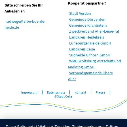
Kooperationspartner:
Bitte schreiben Sie Ihr
Anliegen an
Stadt Verden
Gemeinde Dörverden
radwege@elbe-boerde-
Gemeinde Kirchlinteln
heide.de
Zweckverband Aller-Leine-Tal
Landkreis Heidekreis
Lüneburger Heide GmbH
Landkreis Celle
Südheide Gifhorn GmbH
WMG Wolfsburg Wirtschaft und
Markting GmbH
Verbandsgemeinde Obere
Aller
Impressum
Datenschutz
Kontakt
Presse
©Stadt Celle
Diese Seite nutzt Website-Tracking-Technologien von Dritten,