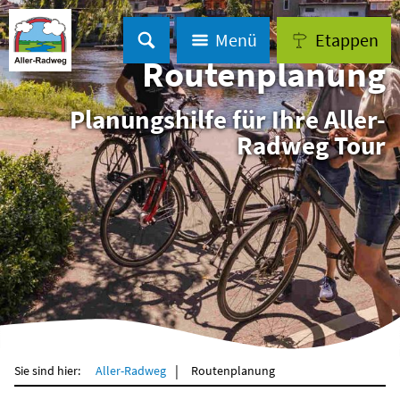
Menü
Etappen
Routenplanung
Planungshilfe für Ihre Aller-
Radweg Tour
Sie sind hier:
Aller-Radweg
Routenplanung