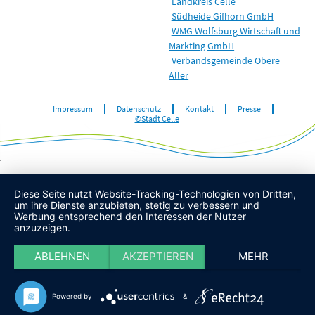
Landkreis Celle
Südheide Gifhorn GmbH
WMG Wolfsburg Wirtschaft und
Markting GmbH
Verbandsgemeinde Obere
Aller
Impressum
Datenschutz
Kontakt
Presse
©Stadt Celle
Diese Seite nutzt Website-Tracking-Technologien von Dritten,
um ihre Dienste anzubieten, stetig zu verbessern und
Werbung entsprechend den Interessen der Nutzer
anzuzeigen.
ABLEHNEN
AKZEPTIEREN
MEHR
Powered by
&