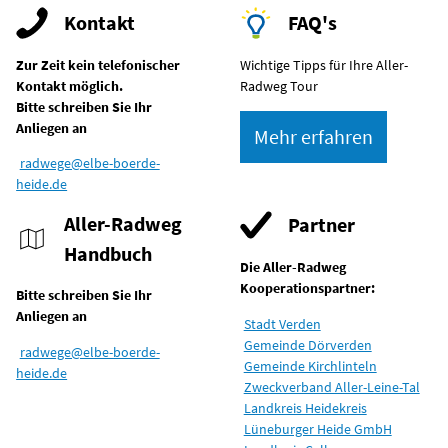
Kontakt
FAQ's
Zur Zeit kein telefonischer
Wichtige Tipps für Ihre Aller-
Kontakt möglich.
Radweg Tour
Bitte schreiben Sie Ihr
Anliegen an
Mehr erfahren
radwege@elbe-boerde-
heide.de
Aller-Radweg
Partner
Handbuch
Die Aller-Radweg
Kooperationspartner:
Bitte schreiben Sie Ihr
Anliegen an
Stadt Verden
Gemeinde Dörverden
radwege@elbe-boerde-
Gemeinde Kirchlinteln
heide.de
Zweckverband Aller-Leine-Tal
Landkreis Heidekreis
Lüneburger Heide GmbH