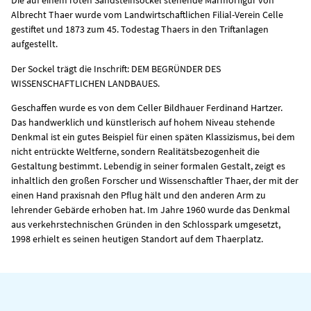
Die auf einem roten Sandsteinsockel stehende Marmorfigur von
Albrecht Thaer wurde vom Landwirtschaftlichen Filial-Verein Celle
gestiftet und 1873 zum 45. Todestag Thaers in den Triftanlagen
aufgestellt.
Der Sockel trägt die Inschrift: DEM BEGRÜNDER DES
WISSENSCHAFTLICHEN LANDBAUES.
Geschaffen wurde es von dem Celler Bildhauer Ferdinand Hartzer.
Das handwerklich und künstlerisch auf hohem Niveau stehende
Denkmal ist ein gutes Beispiel für einen späten Klassizismus, bei dem
nicht entrückte Weltferne, sondern Realitätsbezogenheit die
Gestaltung bestimmt. Lebendig in seiner formalen Gestalt, zeigt es
inhaltlich den großen Forscher und Wissenschaftler Thaer, der mit der
einen Hand praxisnah den Pflug hält und den anderen Arm zu
lehrender Gebärde erhoben hat. Im Jahre 1960 wurde das Denkmal
aus verkehrstechnischen Gründen in den Schlosspark umgesetzt,
1998 erhielt es seinen heutigen Standort auf dem Thaerplatz.