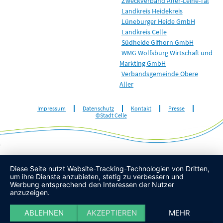
Zweckverband Aller-Leine-Tal
Landkreis Heidekreis
Lüneburger Heide GmbH
Landkreis Celle
Südheide Gifhorn GmbH
WMG Wolfsburg Wirtschaft und
Markting GmbH
Verbandsgemeinde Obere
Aller
Impressum
Datenschutz
Kontakt
Presse
©Stadt Celle
Diese Seite nutzt Website-Tracking-Technologien von Dritten,
um ihre Dienste anzubieten, stetig zu verbessern und
Werbung entsprechend den Interessen der Nutzer
anzuzeigen.
ABLEHNEN
AKZEPTIEREN
MEHR