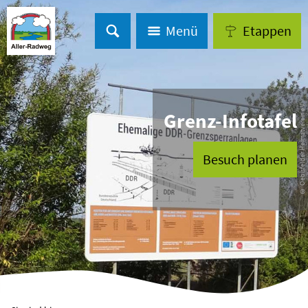
Menü
Etappen
© Oebisfelder Heimatverein e.V.
Grenz-Infotafel
Besuch planen