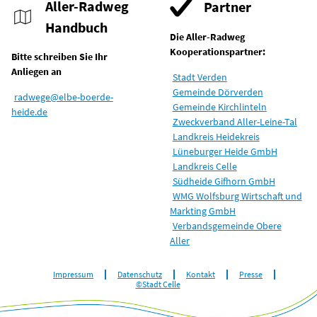
Aller-Radweg
Partner
Handbuch
Die Aller-Radweg
Kooperationspartner:
Bitte schreiben Sie Ihr
Anliegen an
Stadt Verden
Gemeinde Dörverden
radwege@elbe-boerde-
Gemeinde Kirchlinteln
heide.de
Zweckverband Aller-Leine-Tal
Landkreis Heidekreis
Lüneburger Heide GmbH
Landkreis Celle
Südheide Gifhorn GmbH
WMG Wolfsburg Wirtschaft und
Markting GmbH
Verbandsgemeinde Obere
Aller
Impressum
Datenschutz
Kontakt
Presse
©Stadt Celle