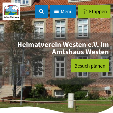
Menü
Etappen
Heimatverein Westen e.V. im
© Gemeinde Dörverden
Amtshaus Westen
Besuch planen