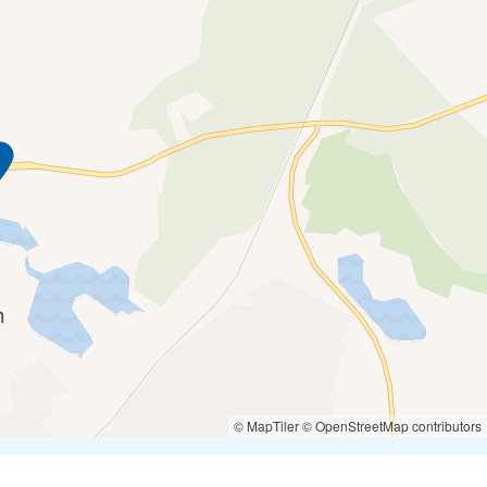
© MapTiler
© OpenStreetMap contributors