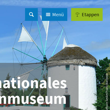
Menü
Etappen
nationales
© Südheide Gifhorn GmbH/Frank Bierstedt
enmuseum