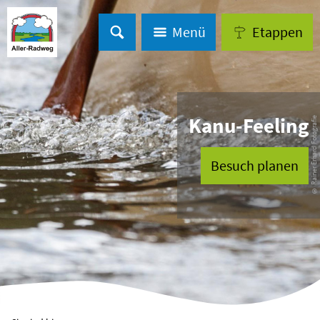
Menü
Etappen
Kanu-Feeling
© Rainer Erhard Fotografie
Besuch planen