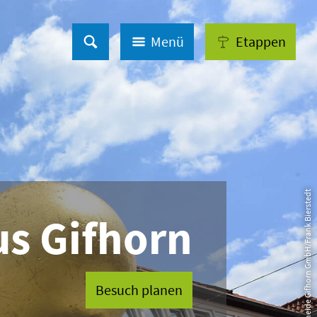
Menü
Etappen
© Südheide Gifhorn GmbH/Frank Bierstedt
us Gifhorn
Besuch planen