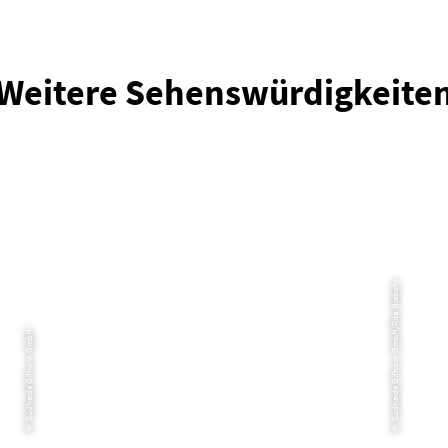
Weitere Sehenswürdigkeite
© Südheide Gifhorn GmbH/Rita Niebuhr
© Südheide Gifhorn GmbH
Das Gifhorner Radhaus
He