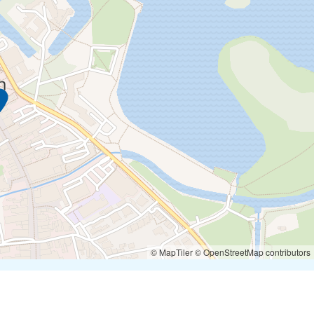
© MapTiler
© OpenStreetMap contributors