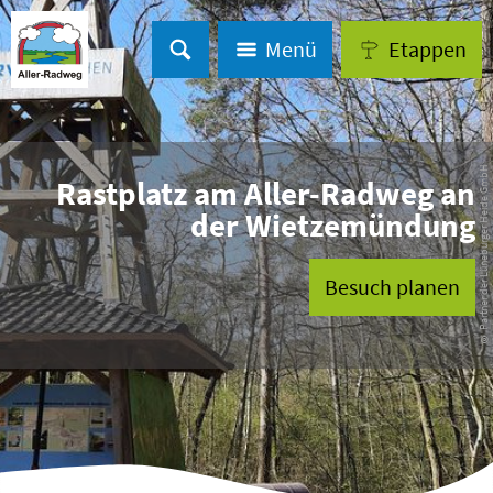
Menü
Etappen
© Partner der Lüneburger Heide GmbH
Rastplatz am Aller-Radweg an
der Wietzemündung
Besuch planen