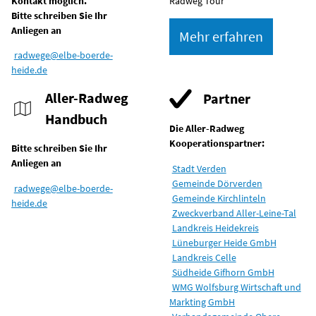
Kontakt möglich.
Radweg Tour
Bitte schreiben Sie Ihr
Anliegen an
Mehr erfahren
radwege@elbe-boerde-
heide.de
Aller-Radweg
Partner
Handbuch
Die Aller-Radweg
Kooperationspartner:
Bitte schreiben Sie Ihr
Anliegen an
Stadt Verden
Gemeinde Dörverden
radwege@elbe-boerde-
Gemeinde Kirchlinteln
heide.de
Zweckverband Aller-Leine-Tal
Landkreis Heidekreis
Lüneburger Heide GmbH
Landkreis Celle
Südheide Gifhorn GmbH
WMG Wolfsburg Wirtschaft und
Markting GmbH