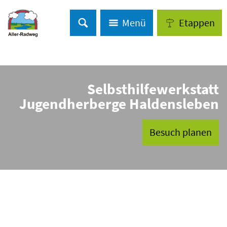
Menü
Etappen
Selbsthilfewerkstatt
Jugendherberge Haldensleben
Besuch planen