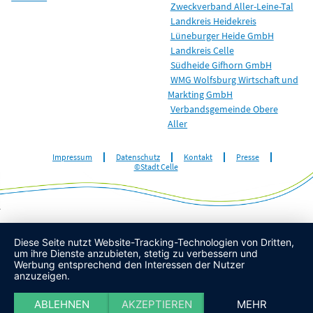
Zweckverband Aller-Leine-Tal
Landkreis Heidekreis
Lüneburger Heide GmbH
Landkreis Celle
Südheide Gifhorn GmbH
WMG Wolfsburg Wirtschaft und
Markting GmbH
Verbandsgemeinde Obere
Aller
Impressum
Datenschutz
Kontakt
Presse
©Stadt Celle
Diese Seite nutzt Website-Tracking-Technologien von Dritten,
um ihre Dienste anzubieten, stetig zu verbessern und
Werbung entsprechend den Interessen der Nutzer
anzuzeigen.
ABLEHNEN
AKZEPTIEREN
MEHR