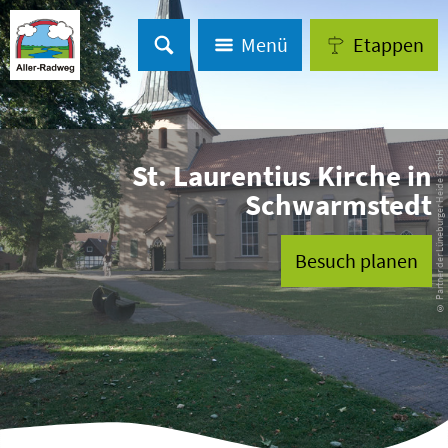
Menü
Etappen
© Partner der Lüneburger Heide GmbH
St. Laurentius Kirche in
Schwarmstedt
Besuch planen