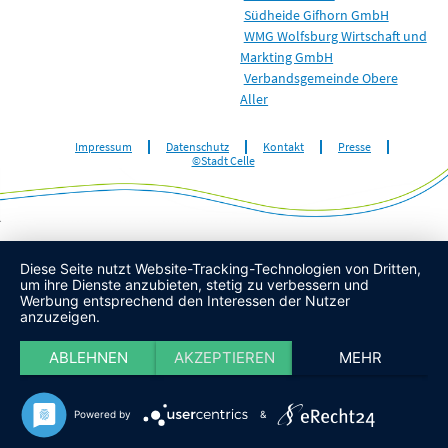
Südheide Gifhorn GmbH
WMG Wolfsburg Wirtschaft und
Markting GmbH
Verbandsgemeinde Obere
Aller
Impressum
Datenschutz
Kontakt
Presse
©Stadt Celle
Diese Seite nutzt Website-Tracking-Technologien von Dritten,
um ihre Dienste anzubieten, stetig zu verbessern und
Werbung entsprechend den Interessen der Nutzer
anzuzeigen.
ABLEHNEN
AKZEPTIEREN
MEHR
Powered by
&