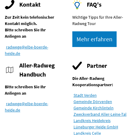
Kontakt
FAQ's
Zur Zeit kein telefonischer
Wichtige Tipps für Ihre Aller-
Kontakt möglich.
Radweg Tour
Bitte schreiben Sie Ihr
Anliegen an
Mehr erfahren
radwege@elbe-boerde-
heide.de
Aller-Radweg
Partner
Handbuch
Die Aller-Radweg
Kooperationspartner:
Bitte schreiben Sie Ihr
Anliegen an
Stadt Verden
Gemeinde Dörverden
radwege@elbe-boerde-
Gemeinde Kirchlinteln
heide.de
Zweckverband Aller-Leine-Tal
Landkreis Heidekreis
Lüneburger Heide GmbH
Landkreis Celle