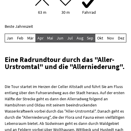
63 m
30 m
Fahrrad
Beste Jahreszeit
Jan
Feb
Mär
Apr
Mai
Jun
Jul
Aug
Sep
Okt
Nov
Dez
Eine Radrundtour durch das "Aller-
Urstromtal" und die "Allerniederung".
Die Tour startet im Herzen der Celler Altstadt und führt Sie am Fluss
entlang über den Fuhserandweg aus der Stadt heraus. Auf der ersten
Hälfte der Strecke geht es dann den Allerradweg folgend an
Hambühren und Oldau mit seinem beeindruckenden
Wasserkraftwerk vorbei durch das "Aller-Urstromtal". Danach geht es
durch die "Allerniederung", die der Flora und Fauna einen vielfältigen
Lebensraum bietet. Ab Südwinsen geht es dann durch Waldgebiet
und an Feldern vorbei über Wolthausen, Wittbeck und Hustedt nach