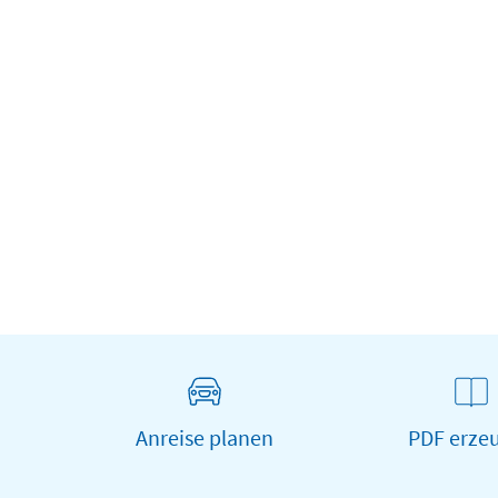
Camping-Oase Steinbruchsee
Süplingen UG
(haftungsbeschränkt)
Süplingen
Campingplatz
Anreise planen
PDF erze