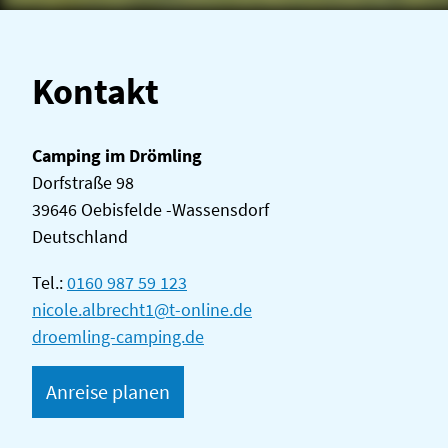
Kontakt
Camping im Drömling
Dorfstraße 98
39646 Oebisfelde -Wassensdorf
Deutschland
Tel.:
0160 987 59 123
nicole.albrecht1@t-online.de
droemling-camping.de
Anreise planen