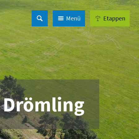
Menü
Etappen
 Drömling