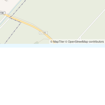
© MapTiler
© OpenStreetMap contributors