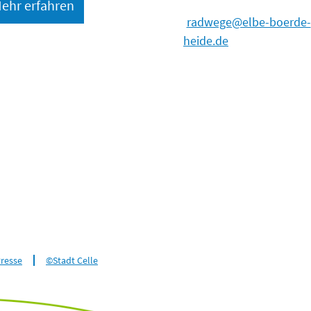
ehr erfahren
radwege@elbe-boerde-
heide.de
resse
©Stadt Celle