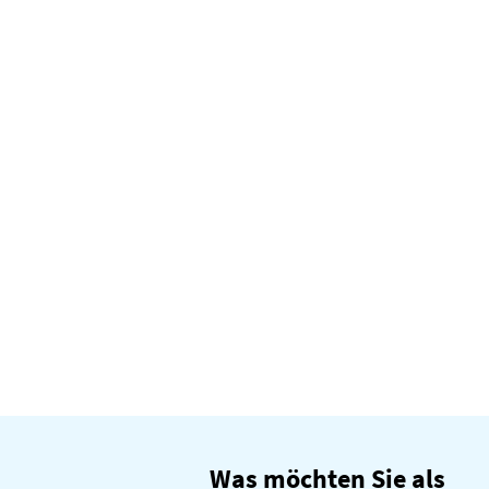
Campingplatz Wacholderpark
Wietze
Campingplatz
Was möchten Sie als