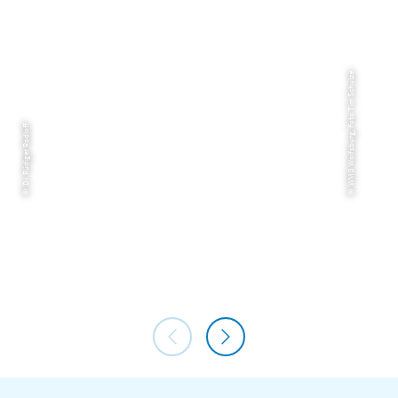
© WMG Wolfsburg, Foto Tim Schulze
© Dr. Rüdiger Rodloff
Hoffmann-von-Fallersleben
Ku
Museum
Sa
Wolfsburg
Burg/Schloss
Museum
Ku