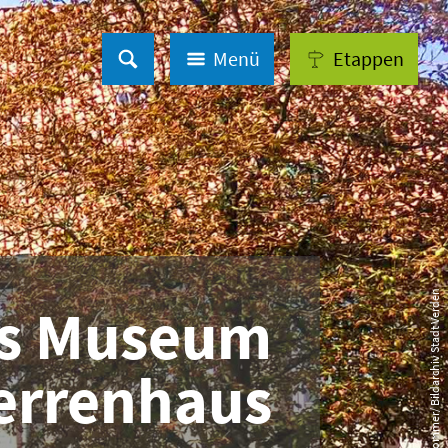
Menü
Etappen
© Annkathrin Sommer/ Bildarchiv Stadt Verden
es Museum
rrenhaus