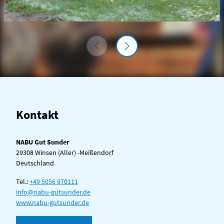
Kontakt
NABU Gut Sunder
29308 Winsen (Aller) -Meißendorf
Deutschland
Tel.:
+49 5056 970111
info@nabu-gutsunder.de
www.nabu-gutsunder.de