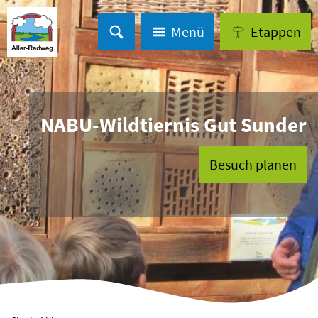
Menü
Etappen
NABU-Wildtiernis Gut Sunder
Besuch planen