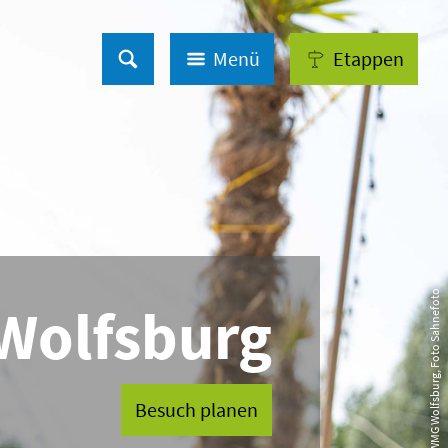
Menü
Etappen
© WMG Wolfsburg, Foto Sahnefoto
Wolfsburg
Besuch planen