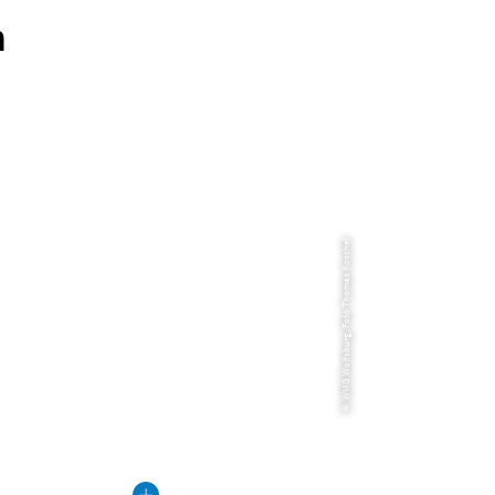
n
© WMG Wolfsburg, Foto Thomas Koschel
deLand Wolfsburg
Wolfsburg
ebnisbad
Freibad