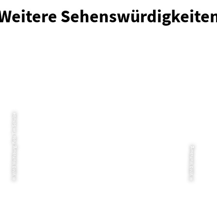
Weitere Sehenswürdigkeite
© WMG Wolfsburg, Foto Tim Schulze
© WMG Wolfsburg
Ba
monkeyman Hochseilgarten
Wolfsburg
Erl