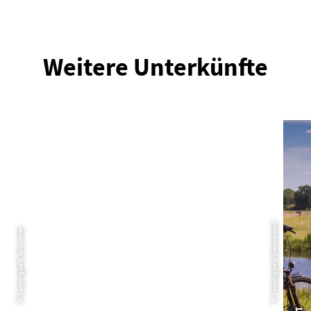
Weitere Unterkünfte
© Campingplatz Seerosenteich
© Campingplatz Tankumsee