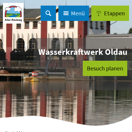
Menü
Etappen
Wasserkraftwerk Oldau
Besuch planen