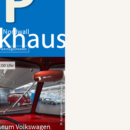
s Nordwall
Parkmöglichkeiten
:00 Uhr
© AutoMuseum Volkswagen
seum Volkswagen