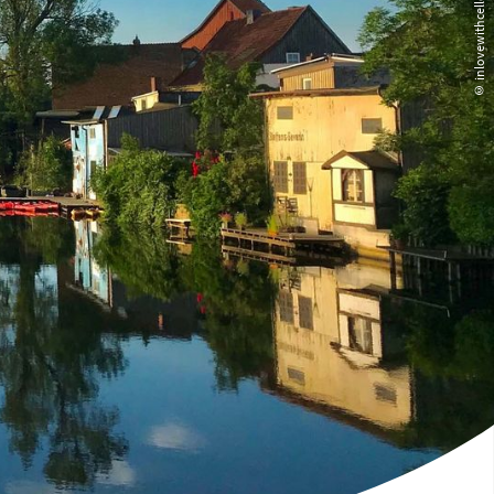
© inlovewithcelle/cr