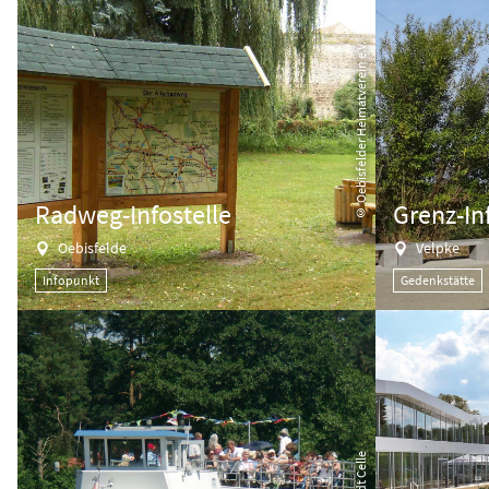
© Oebisfelder Heimatverein e.V.
Radweg-Infostelle
Grenz-In
Oebisfelde
Velpke
Infopunkt
Gedenkstätte