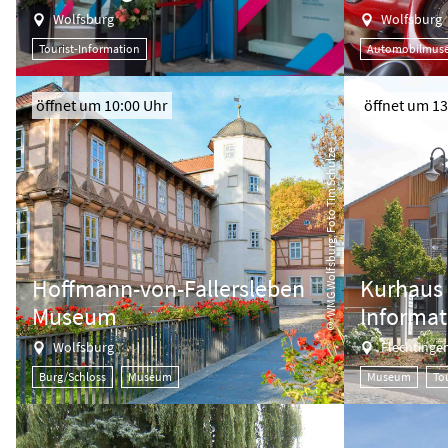
Wolfsburg
Wolfsburg
Tourist-Information
Automobilmus
öffnet um 10:00 Uhr
öffnet um 13
© WMG Wolfsburg, Foto Tim Schulze
Hoffmann-von-Fallersleben
Kurhaus 
Museum
Informat
Wolfsburg
Flechtinge
Burg/Schloss
Museum
Museum
To