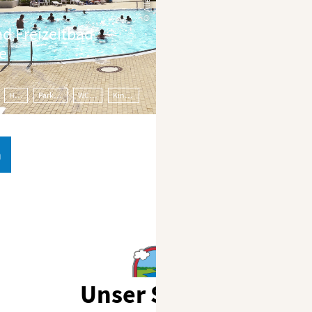
© Allerwelle
nd Freizeitbad
le
Hallenbad
Parkmöglichkeiten
WC barrierefrei
Kinderspielplatz
n
Unser Service