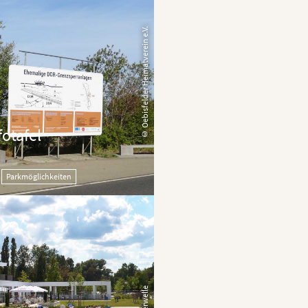
© Oebisfelder Heimatverein e.V.
fotafel
Parkmöglichkeiten