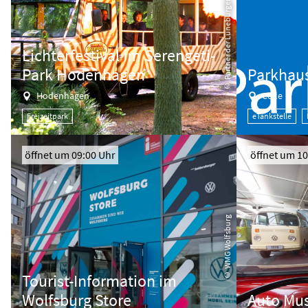
© Partner der Lüneburger Heide GmbH
Lichterfestival im Serengeti-
Park Hodenhagen
Parkhau
Hodenhagen
Celle
Freizeitpark
eTankstelle
öffnet um 09:00 Uhr
öffnet um 10
© WMG Wolfsburg
Tourist-Information im
Wolfsburg Store
Auto Mu