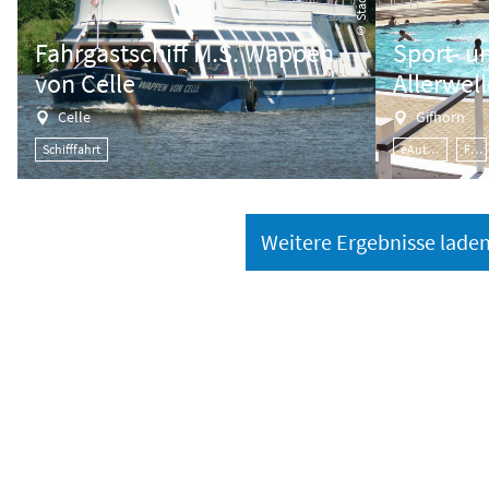
© Stadt Celle
Fahrgastschiff M.S. Wappen
Sport- u
von Celle
Allerwel
Celle
Gifhorn
Schifffahrt
eAuto-Ladestation
Freibad
Weitere Ergebnisse lade