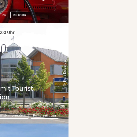
eum
Museum
:00 Uhr
© Kora Duberow
mit Tourist-
ion
n
urist-Information
Kulturzentrum