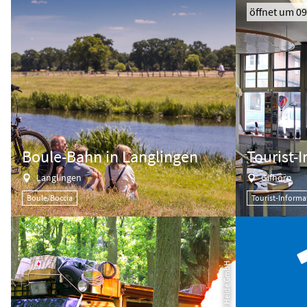
öffnet um 09
Boule-Bahn in Langlingen
Tourist-
Langlingen
Gifhorn
Boule/Boccia
Tourist-Informa