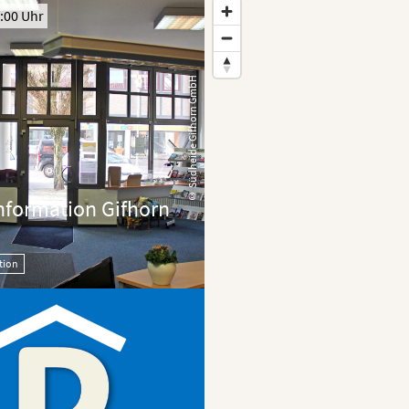
:00 Uhr
© Südheide Gifhorn GmbH
Information Gifhorn
tion